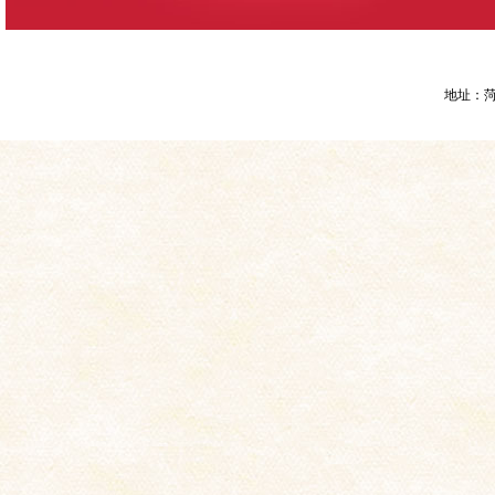
地址：菏泽