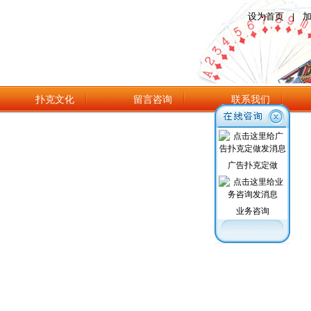
设为首页
|
扑克文化
留言咨询
联系我们
广告扑克定做
业务咨询