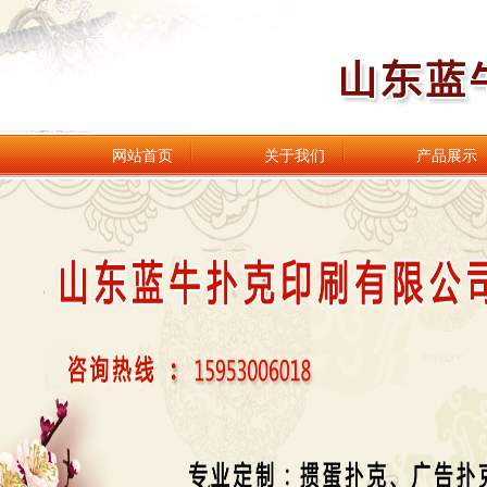
网站首页
关于我们
产品展示