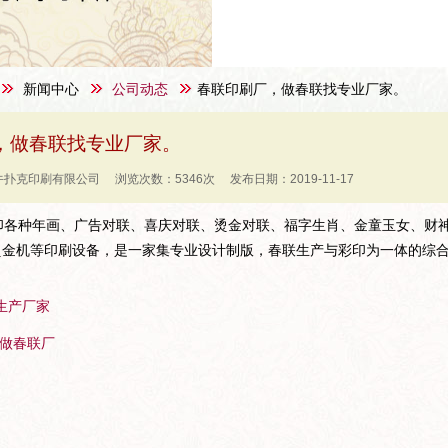
新闻中心
公司动态
春联印刷厂，做春联找专业厂家。
，做春联找专业厂家。
扑克印刷有限公司 浏览次数：5346次 发布日期：2019-11-17
印各种年画、广告对联、喜庆对联、烫金对联、福字生肖、金童玉女、财
烫金机等印刷设备，是一家集专业设计制版，春联生产与彩印为一体的综
牌生产厂家
做春联厂