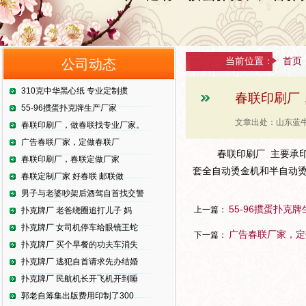
当前位置：
首页
公司动态
310克中华黑心纸 专业定制掼
春联印刷厂
55-96掼蛋扑克牌生产厂家
文章出处：山东蓝牛
春联印刷厂，做春联找专业厂家。
广告春联厂家，定做春联厂
春联印刷厂
主要承
春联印刷厂，春联定做厂家
套全自动烫金机和半自动
春联定制厂家 好春联 邮联做
男子与老婆吵架后酒驾自首找交警
55-96掼蛋扑克
上一篇：
扑克牌厂 老爸绕圈追打儿子 妈
扑克牌厂 女司机停车给眼镜王蛇
广告春联厂家，定
下一篇：
扑克牌厂 买个早餐的功夫车消失
扑克牌厂 逃犯自首请求先办结婚
扑克牌厂 民航机长开飞机开到睡
郭老自筹集出版费用印制了300