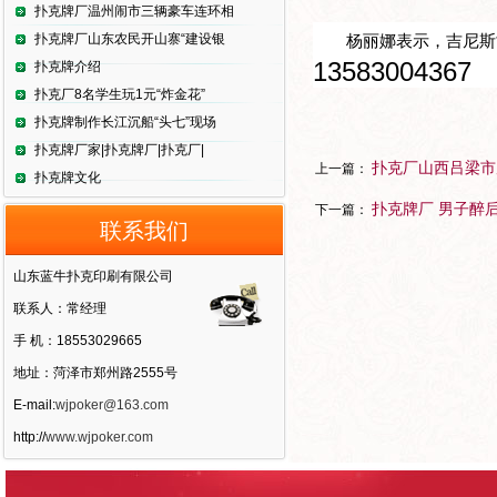
扑克牌厂温州闹市三辆豪车连环相
扑克牌厂山东农民开山寨“建设银
杨丽娜表示，吉尼斯
13583004367
扑克牌介绍
扑克厂8名学生玩1元“炸金花”
扑克牌制作长江沉船“头七”现场
扑克牌厂家|扑克牌厂|扑克厂|
扑克厂山西吕梁市
上一篇：
扑克牌文化
扑克牌厂 男子醉
下一篇：
联系我们
山东蓝牛扑克印刷有限公司
联系人：常经理
手 机：18553029665
地址：菏泽市郑州路2555号
E-mail:
wjpoker@163.com
http://
www.wjpoker.com