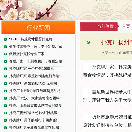
当前位置：
首页
行业新闻
50-100特规尺寸掼蛋扑克牌
扑克厂扬州
蓝牛掼蛋扑克厂家，专业定制厂家
文章出处：山东蓝牛
做掼蛋扑克找专业厂家
春联厂家，印刷春联厂，春联定做
扑克牌厂家，扑克牌
扑克牌厂家 一个红包1000元
费食物情况，其挑战纪录
扑克牌厂家 章丘铁锅走红订单增
扑克牌厂 新娘酒店洗澡 无意间
扑克厂山东6旬老汉与藏獒搏斗将
吉尼斯世界纪录大中
扑克厂 武汉一大家族餐馆吃团年
理，违背了我方关于大型
扑克厂山西吕梁市原副市长涉嫌受
扑克厂扬州“最大份炒饭”挑战浪
扬州市旅游局26日
扑克牌厂 男子醉后打车回家 醒
原计划送到接收单位，相
扑克牌厂男子取母亲遗留存款 被