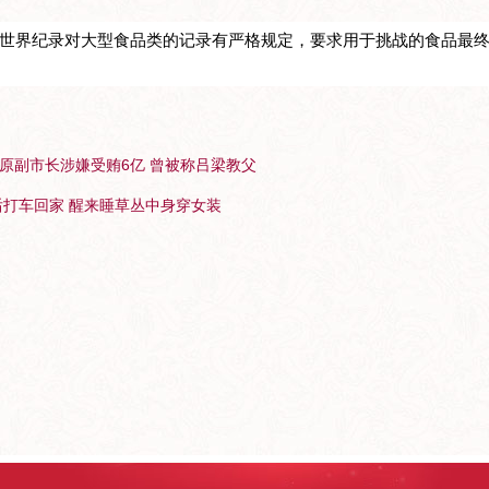
世界纪录对大型食品类的记录有严格规定，要求用于挑战的食品最
原副市长涉嫌受贿6亿 曾被称吕梁教父
后打车回家 醒来睡草丛中身穿女装