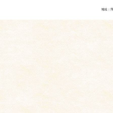
地址：菏泽